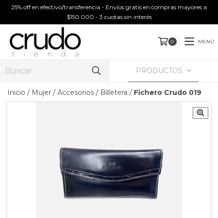
25% off en efectivo/transferencia - Envíos gratis en compras mayores a
$150.000 - 3 cuotas sin interés
MENÚ
0
PRODUCTOS
Inicio
/
Mujer
/
Accesorios
/
Billetera
/
Fichero Crudo 019