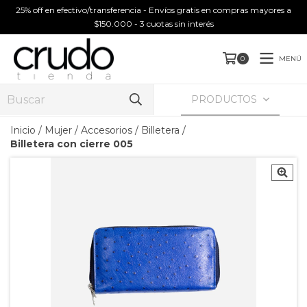
25% off en efectivo/transferencia - Envíos gratis en compras mayores a
$150.000 - 3 cuotas sin interés
MENÚ
0
PRODUCTOS
Inicio
/
Mujer
/
Accesorios
/
Billetera
/
Billetera con cierre 005