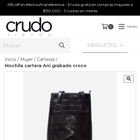
25% off en efectivo/transferencia - Envíos gratis en compras mayores a
$150.000 - 3 cuotas sin interés
MENÚ
0
PRODUCTOS
Inicio
/
Mujer
/
Carteras
/
Mochila cartera Ani grabado croco