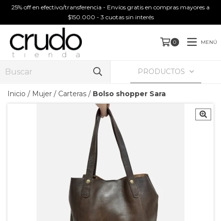
25% off en efectivo/transferencia - Envíos gratis en compras mayores a
$150.000 - 3 cuotas sin interés
MENÚ
0
PRODUCTOS
Inicio
/
Mujer
/
Carteras
/
Bolso shopper Sara