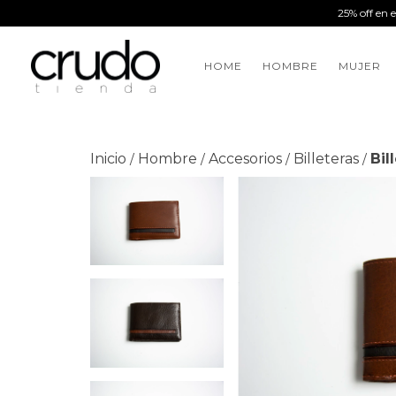
25% off en 
HOME
HOMBRE
MUJER
Inicio
Hombre
Accesorios
Billeteras
Bil
/
/
/
/