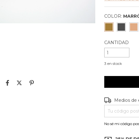
COLOR:
MARR
CANTIDAD
3
en stock
Entregas para e
Medios de 
No sé mi código pos