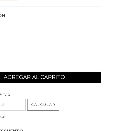
ÓN
l CP:
CAMBIAR CP
envío
CALCULAR
tal