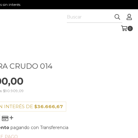
 sin interés
0
RA CRUDO 014
00,00
os
$90.909,09
N INTERÉS DE
$36.666,67
ento
pagando con Transferencia
DE PAGO