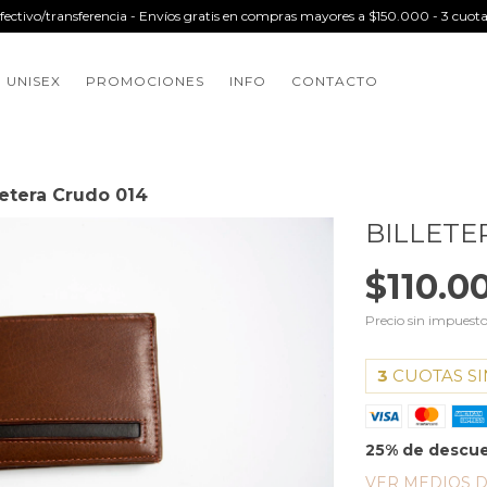
efectivo/transferencia - Envíos gratis en compras mayores a $150.000 - 3 cuotas
UNISEX
PROMOCIONES
INFO
CONTACTO
letera Crudo 014
BILLETE
$110.0
Precio sin impuest
3
CUOTAS SI
25% de descu
VER MEDIOS 