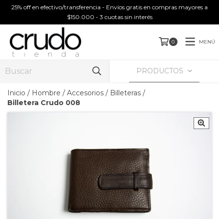
25% off en efectivo/transferencia - Envíos gratis en compras mayores a
$150.000 - 3 cuotas sin interés
MENÚ
0
PRODUCTOS
Inicio
/
Hombre
/
Accesorios
/
Billeteras
/
Billetera Crudo 008