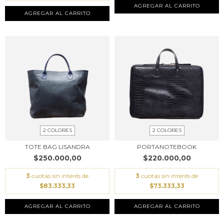
AGREGAR AL CARRITO
AGREGAR AL CARRITO
2 COLORES
2 COLORES
TOTE BAG LISANDRA
PORTANOTEBOOK
$250.000,00
$220.000,00
3
cuotas sin interés de
3
cuotas sin interés de
$83.333,33
$73.333,33
AGREGAR AL CARRITO
AGREGAR AL CARRITO