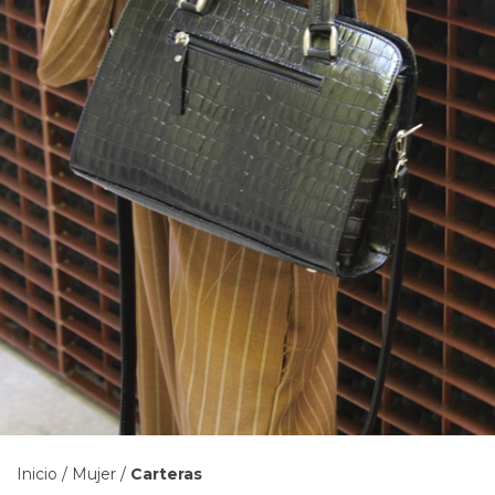
Inicio
/
Mujer
/
Carteras